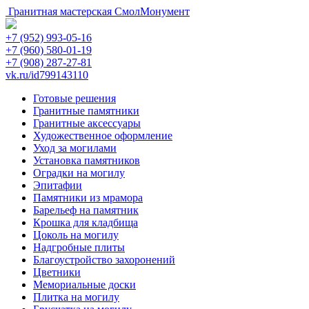
Гранитная мастерская
СмолМонумент
+7 (952) 993-05-16
+7 (960) 580-01-19
+7 (908) 287-27-81
vk.ru/id799143110
Готовые решения
Гранитные памятники
Гранитные аксессуары
Художественное оформление
Уход за могилами
Установка памятников
Оградки на могилу
Эпитафии
Памятники из мрамора
Барельеф на памятник
Крошка для кладбища
Цоколь на могилу
Надгробные плиты
Благоустройство захоронений
Цветники
Мемориальные доски
Плитка на могилу